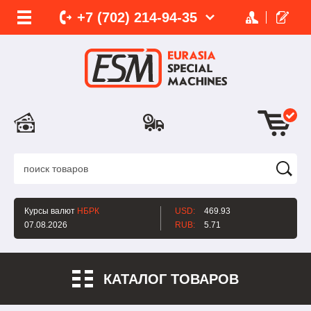
+7 (702)
214-
94-35
Курсы валют
НБРК
USD:
469.93
07.08.2026
RUB:
5.71
КАТАЛОГ ТОВАРОВ