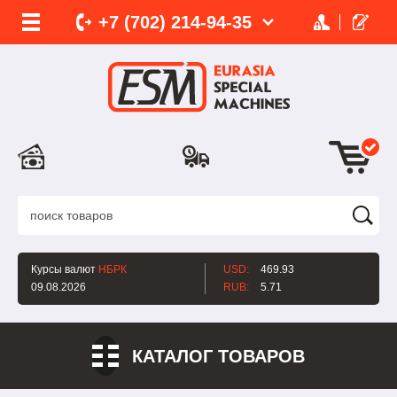
+7 (702)
214-
94-35
Курсы валют
НБРК
USD:
469.93
09.08.2026
RUB:
5.71
КАТАЛОГ ТОВАРОВ