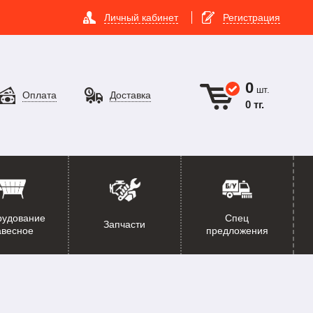
Личный кабинет
Регистрация
0
шт.
Оплата
Доставка
0 тг.
рудование
Спец
Запчасти
авесное
предложения