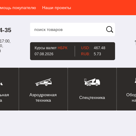
мощь покупателю
Наши проекты
4-35
17:00,
0,
Курсы валют
НБРК
USD:
467.48
й
07.08.2026
RUB:
5.73
ьная
Аэродромная
Обо
Спецтехника
а
техника
н