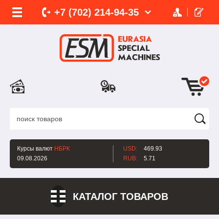
+7 (702)
214-
94-35
Курсы валют
НБРК
USD:
469.93
09.08.2026
RUB:
5.71
КАТАЛОГ ТОВАРОВ