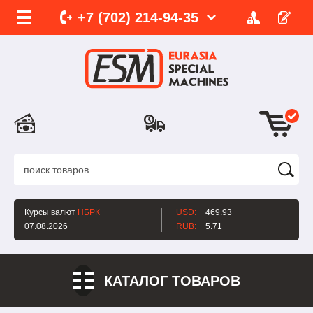
+7 (702)
214-
94-35
Курсы валют
НБРК
USD:
469.93
07.08.2026
RUB:
5.71
КАТАЛОГ ТОВАРОВ