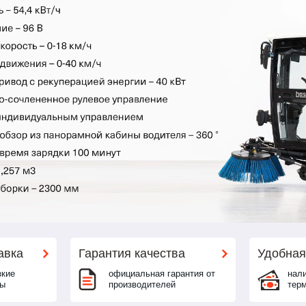
авка
Гарантия качества
Удобная
зкие
официальная гарантия от
нали
ны
производителей
тер