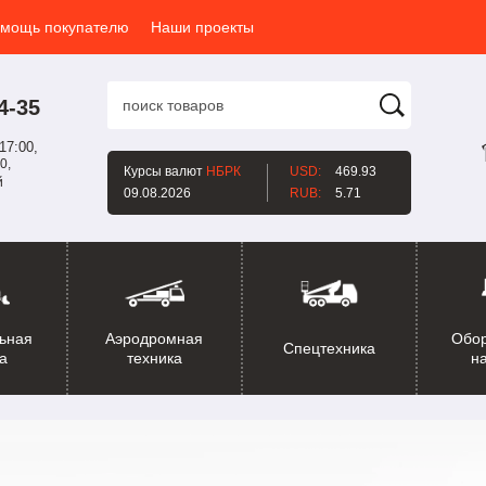
мощь покупателю
Наши проекты
4-35
17:00,
0,
Курсы валют
НБРК
USD:
469.93
й
09.08.2026
RUB:
5.71
ьная
Аэродромная
Обо
Спецтехника
а
техника
н