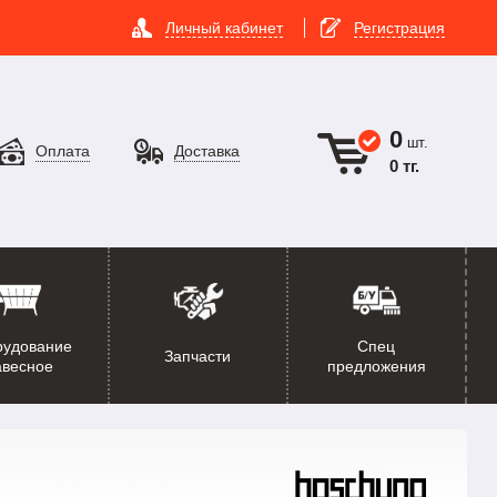
Личный кабинет
Регистрация
0
шт.
Оплата
Доставка
0 тг.
рудование
Спец
Запчасти
авесное
предложения