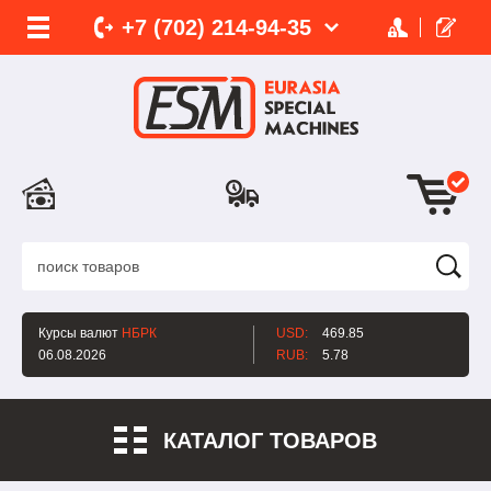
+7 (702)
214-
94-35
Курсы валют
НБРК
USD:
469.85
06.08.2026
RUB:
5.78
КАТАЛОГ ТОВАРОВ