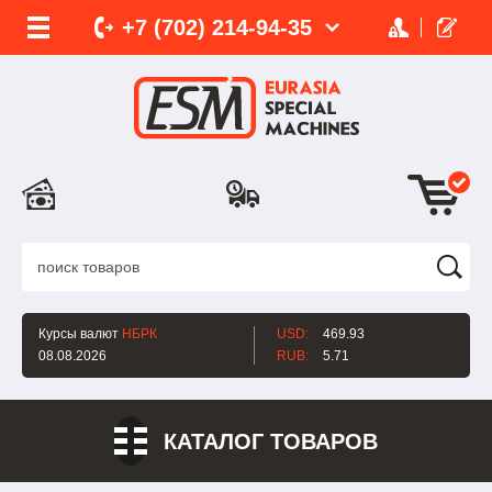
+7 (702)
214-
94-35
Курсы валют
НБРК
USD:
469.93
08.08.2026
RUB:
5.71
КАТАЛОГ ТОВАРОВ